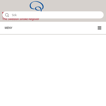
Riksstroke - The Swedish Stroke Reg
MENY