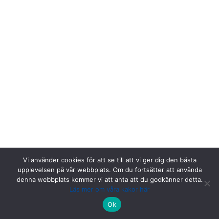
Vi använder cookies för att se till att vi ger dig den bästa
upplevelsen på vår webbplats. Om du fortsätter att använda
denna webbplats kommer vi att anta att du godkänner detta.
Läs mer om våra kakor här
Riksstroke, Målpunkt PA rum 1013, Norrlands universitetssjukhus,
Ok
901 85 Umeå.
Kontakta oss