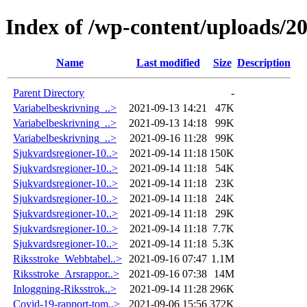
Index of /wp-content/uploads/2
Name
Last modified
Size
Description
Parent Directory
-
Variabelbeskrivning_..>
2021-09-13 14:21
47K
Variabelbeskrivning_..>
2021-09-13 14:18
99K
Variabelbeskrivning_..>
2021-09-16 11:28
99K
Sjukvardsregioner-10..>
2021-09-14 11:18
150K
Sjukvardsregioner-10..>
2021-09-14 11:18
54K
Sjukvardsregioner-10..>
2021-09-14 11:18
23K
Sjukvardsregioner-10..>
2021-09-14 11:18
24K
Sjukvardsregioner-10..>
2021-09-14 11:18
29K
Sjukvardsregioner-10..>
2021-09-14 11:18
7.7K
Sjukvardsregioner-10..>
2021-09-14 11:18
5.3K
Riksstroke_Webbtabel..>
2021-09-16 07:47
1.1M
Riksstroke_Arsrappor..>
2021-09-16 07:38
14M
Inloggning-Riksstrok..>
2021-09-14 11:28
296K
Covid-19-rapport-tom..>
2021-09-06 15:56
372K