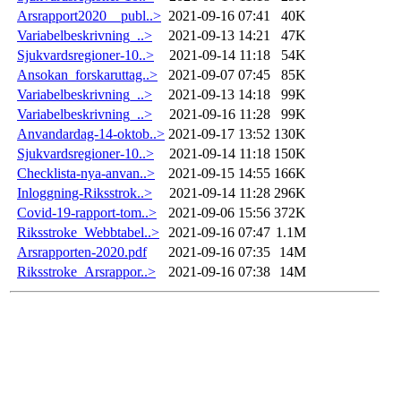
Arsrapport2020__publ..>
2021-09-16 07:41
40K
Variabelbeskrivning_..>
2021-09-13 14:21
47K
Sjukvardsregioner-10..>
2021-09-14 11:18
54K
Ansokan_forskaruttag..>
2021-09-07 07:45
85K
Variabelbeskrivning_..>
2021-09-13 14:18
99K
Variabelbeskrivning_..>
2021-09-16 11:28
99K
Anvandardag-14-oktob..>
2021-09-17 13:52
130K
Sjukvardsregioner-10..>
2021-09-14 11:18
150K
Checklista-nya-anvan..>
2021-09-15 14:55
166K
Inloggning-Riksstrok..>
2021-09-14 11:28
296K
Covid-19-rapport-tom..>
2021-09-06 15:56
372K
Riksstroke_Webbtabel..>
2021-09-16 07:47
1.1M
Arsrapporten-2020.pdf
2021-09-16 07:35
14M
Riksstroke_Arsrappor..>
2021-09-16 07:38
14M