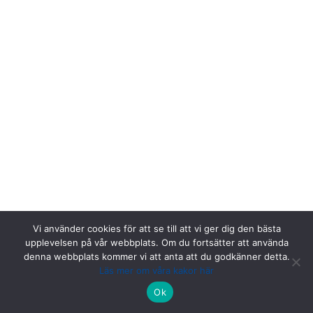
Vi använder cookies för att se till att vi ger dig den bästa
upplevelsen på vår webbplats. Om du fortsätter att använda
denna webbplats kommer vi att anta att du godkänner detta.
Läs mer om våra kakor här
Riksstroke, Målpunkt PA rum 1013, Norrlands universitetssjukhus,
Ok
901 85 Umeå.
Kontakta oss