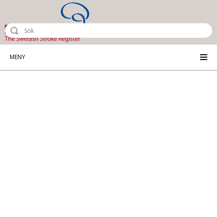
Riksstroke - The Swedish Stroke Reg
MENY