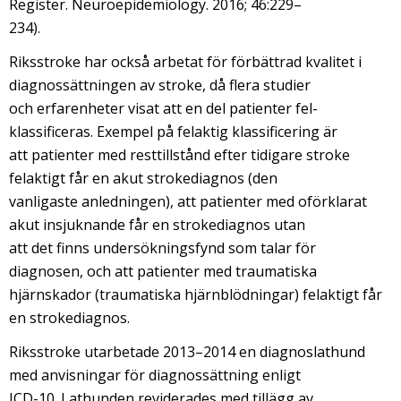
Register. Neuroepidemiology. 2016; 46:229–
234).
Riksstroke har också arbetat för förbättrad kvalitet i
diagnossättningen av stroke, då flera studier
och erfarenheter visat att en del patienter fel-
klassificeras. Exempel på felaktig klassificering är
att patienter med resttillstånd efter tidigare stroke
felaktigt får en akut strokediagnos (den
vanligaste anledningen), att patienter med oförklarat
akut insjuknande får en strokediagnos utan
att det finns undersökningsfynd som talar för
diagnosen, och att patienter med traumatiska
hjärnskador (traumatiska hjärnblödningar) felaktigt får
en strokediagnos.
Riksstroke utarbetade 2013–2014 en diagnoslathund
med anvisningar för diagnossättning enligt
ICD-10. Lathunden reviderades med tillägg av