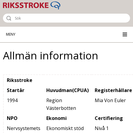
Riksstroke - The Swedish Stroke R
MENY
Allmän information
Riksstroke
Startår
Huvudman(CPUA)
Registerhållare
1994
Region
Mia Von Euler
Västerbotten
NPO
Ekonomi
Certifiering
Nervsystemets
Ekonomiskt stöd
Nivå 1