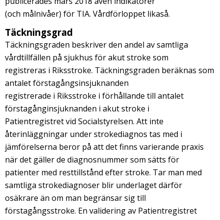
publicerades mars 2018 även indikatorer
(och målnivåer) för TIA. Vårdförloppet likaså.
Täckningsgrad
Täckningsgraden beskriver den andel av samtliga
vårdtillfällen på sjukhus för akut stroke som
registreras i Riksstroke. Täckningsgraden beräknas som
antalet förstagångsinsjuknanden
registrerade i Riksstroke i förhållande till antalet
förstagånginsjuknanden i akut stroke i
Patientregistret vid Socialstyrelsen. Att inte
återinläggningar under strokediagnos tas med i
jämförelserna beror på att det finns varierande praxis
när det gäller de diagnosnummer som sätts för
patienter med resttillstånd efter stroke. Tar man med
samtliga strokediagnoser blir underlaget därför
osäkrare än om man begränsar sig till
förstagångsstroke. En validering av Patientregistret