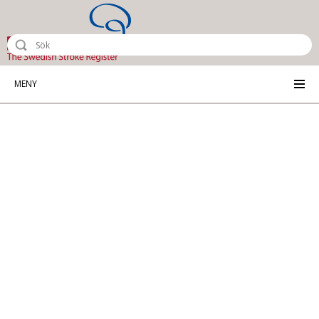
Riksstroke - The Swedish Stroke Reg
MENY