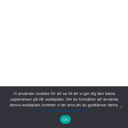
Vi använder cookies för att se till att vi ger dig den bästa
upplevelsen på vår webbplats. Om du fortsätter att använda
denna webbplats kommer vi att anta att du godkänner detta.
Läs mer om våra kakor här
Riksstroke, Målpunkt PA rum 1013, Norrlands universitetssjukhus,
Ok
901 85 Umeå.
Kontakta oss