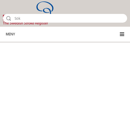
Riksstroke - The Swedish Stroke Reg
MENY