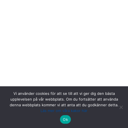
Vi använder cookies för att se till att vi ger dig den bästa
upplevelsen på vår webbplats. Om du fortsätter att använda
denna webbplats kommer vi att anta att du godkänner detta.
Läs mer om våra kakor här
Riksstroke, Målpunkt PA rum 1013, Norrlands universitetssjukhus,
Ok
901 85 Umeå.
Kontakta oss