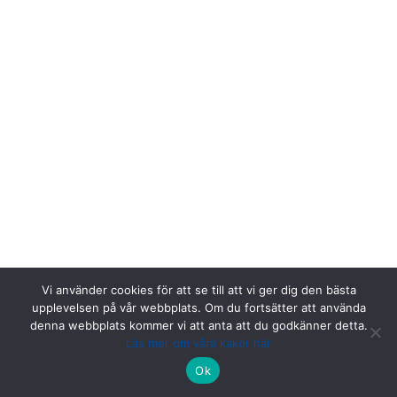
Vi använder cookies för att se till att vi ger dig den bästa
upplevelsen på vår webbplats. Om du fortsätter att använda
denna webbplats kommer vi att anta att du godkänner detta.
Läs mer om våra kakor här
Riksstroke, Målpunkt PA rum 1013, Norrlands universitetssjukhus,
Ok
901 85 Umeå.
Kontakta oss