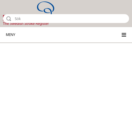
Riksstroke - The Swedish Stroke Reg
MENY