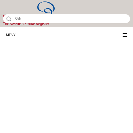
Riksstroke - The Swedish Stroke Reg
MENY