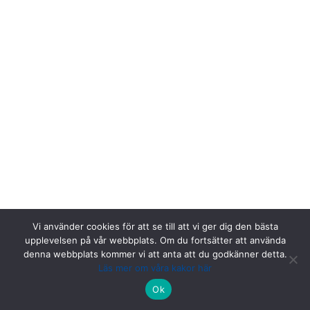
Vi använder cookies för att se till att vi ger dig den bästa
upplevelsen på vår webbplats. Om du fortsätter att använda
denna webbplats kommer vi att anta att du godkänner detta.
Läs mer om våra kakor här
Riksstroke, Målpunkt PA rum 1013, Norrlands universitetssjukhus,
Ok
901 85 Umeå.
Kontakta oss