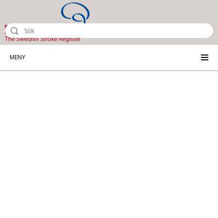
Riksstroke - The Swedish Stroke Reg
MENY