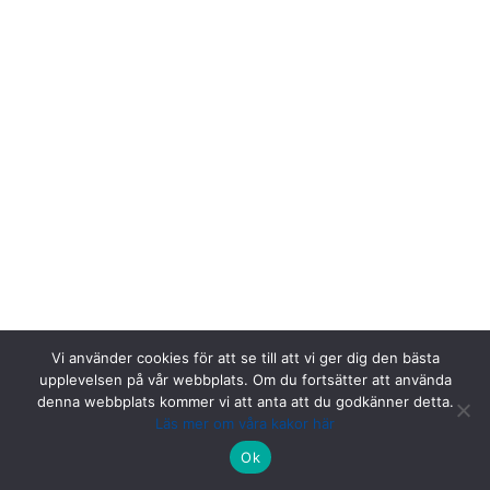
Vi använder cookies för att se till att vi ger dig den bästa
upplevelsen på vår webbplats. Om du fortsätter att använda
denna webbplats kommer vi att anta att du godkänner detta.
Läs mer om våra kakor här
Riksstroke, Målpunkt PA rum 1013, Norrlands universitetssjukhus,
Ok
901 85 Umeå.
Kontakta oss