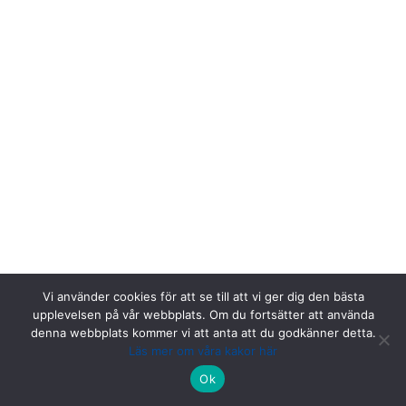
Vi använder cookies för att se till att vi ger dig den bästa
upplevelsen på vår webbplats. Om du fortsätter att använda
denna webbplats kommer vi att anta att du godkänner detta.
Läs mer om våra kakor här
Riksstroke, Målpunkt PA rum 1013, Norrlands universitetssjukhus,
Ok
901 85 Umeå.
Kontakta oss