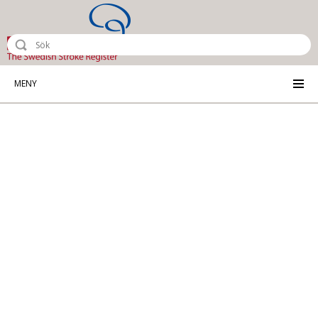
Riksstroke - The Swedish Stroke Reg
MENY