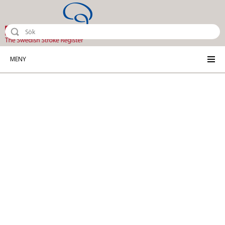
Riksstroke - The Swedish Stroke Reg
MENY