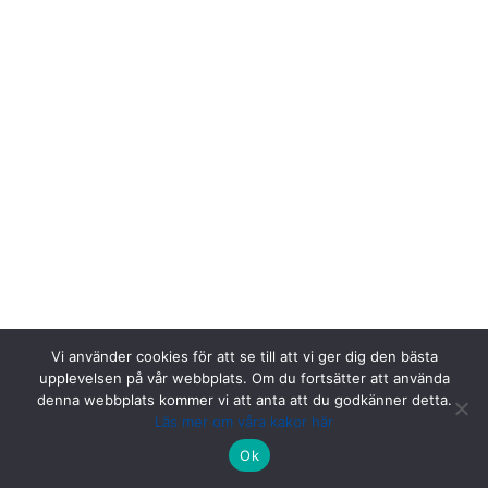
Vi använder cookies för att se till att vi ger dig den bästa
upplevelsen på vår webbplats. Om du fortsätter att använda
denna webbplats kommer vi att anta att du godkänner detta.
Läs mer om våra kakor här
Riksstroke, Målpunkt PA rum 1013, Norrlands universitetssjukhus,
Ok
901 85 Umeå.
Kontakta oss