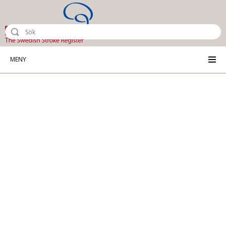
Riksstroke - The Swedish Stroke Reg
MENY