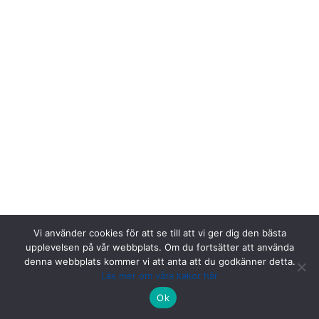
Vi använder cookies för att se till att vi ger dig den bästa
upplevelsen på vår webbplats. Om du fortsätter att använda
denna webbplats kommer vi att anta att du godkänner detta.
Läs mer om våra kakor här
Riksstroke, Målpunkt PA rum 1013, Norrlands universitetssjukhus,
Ok
901 85 Umeå.
Kontakta oss