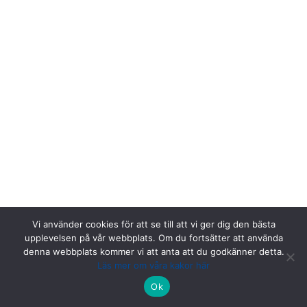
Vi använder cookies för att se till att vi ger dig den bästa
upplevelsen på vår webbplats. Om du fortsätter att använda
denna webbplats kommer vi att anta att du godkänner detta.
Läs mer om våra kakor här
Riksstroke, Målpunkt PA rum 1013, Norrlands universitetssjukhus,
Ok
901 85 Umeå.
Kontakta oss