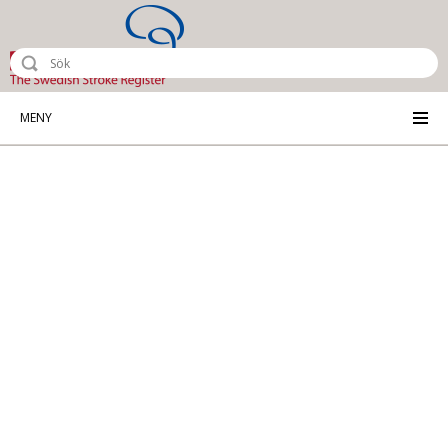
Riksstroke - The Swedish Stroke Reg
MENY