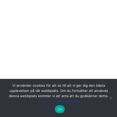
Vi använder cookies för att se till att vi ger dig den bästa
upplevelsen på vår webbplats. Om du fortsätter att använda
denna webbplats kommer vi att anta att du godkänner detta.
Läs mer om våra kakor här
Riksstroke, Målpunkt PA rum 1013, Norrlands universitetssjukhus,
Ok
901 85 Umeå.
Kontakta oss