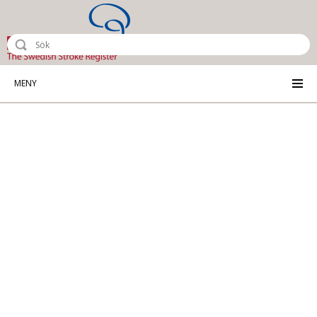
Riksstroke - The Swedish Stroke Reg
MENY