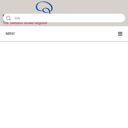
Riksstroke - The Swedish Stroke Reg
MENY