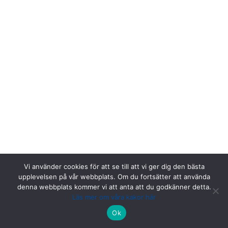
Vi använder cookies för att se till att vi ger dig den bästa
upplevelsen på vår webbplats. Om du fortsätter att använda
denna webbplats kommer vi att anta att du godkänner detta.
Läs mer om våra kakor här
Riksstroke, Målpunkt PA rum 1013, Norrlands universitetssjukhus,
Ok
901 85 Umeå.
Kontakta oss