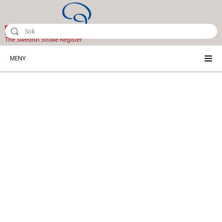
Riksstroke - The Swedish Stroke Reg
MENY