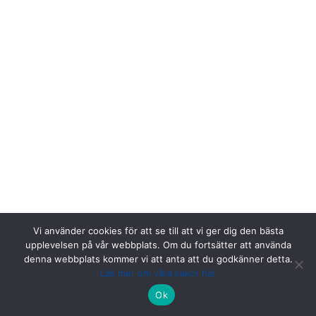
Vi använder cookies för att se till att vi ger dig den bästa
upplevelsen på vår webbplats. Om du fortsätter att använda
denna webbplats kommer vi att anta att du godkänner detta.
Läs mer om våra kakor här
Riksstroke, Målpunkt PA rum 1013, Norrlands universitetssjukhus,
Ok
901 85 Umeå.
Kontakta oss