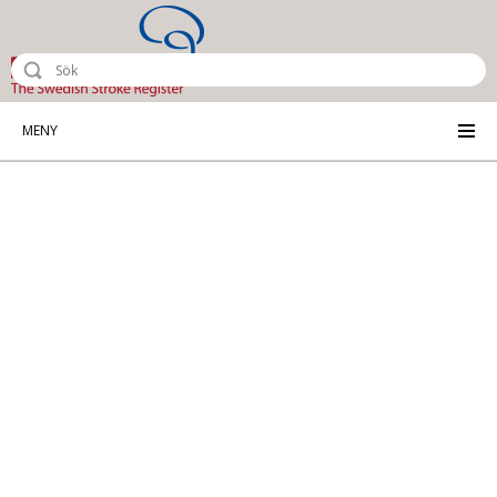
Riksstroke - The Swedish Stroke Reg
MENY