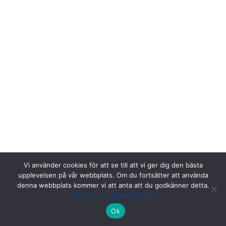
Vi använder cookies för att se till att vi ger dig den bästa
upplevelsen på vår webbplats. Om du fortsätter att använda
denna webbplats kommer vi att anta att du godkänner detta.
Läs mer om våra kakor här
Riksstroke, Målpunkt PA rum 1013, Norrlands universitetssjukhus,
Ok
901 85 Umeå.
Kontakta oss