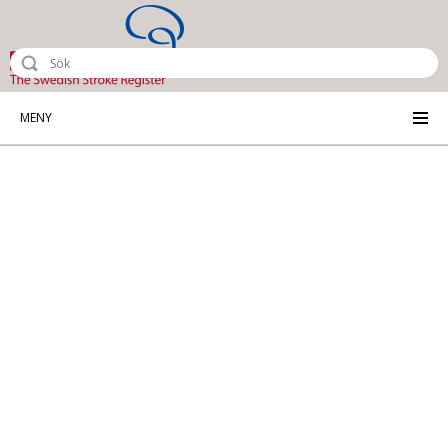
Riksstroke - The Swedish Stroke Reg
MENY