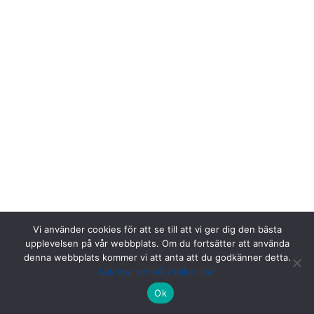
Vi använder cookies för att se till att vi ger dig den bästa
upplevelsen på vår webbplats. Om du fortsätter att använda
denna webbplats kommer vi att anta att du godkänner detta.
Läs mer om våra kakor här
Riksstroke, Målpunkt PA rum 1013, Norrlands universitetssjukhus,
Ok
901 85 Umeå.
Kontakta oss