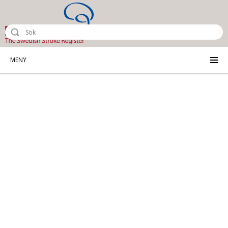
Riksstroke - The Swedish Stroke Reg
MENY