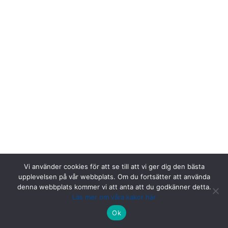
Vi använder cookies för att se till att vi ger dig den bästa
upplevelsen på vår webbplats. Om du fortsätter att använda
denna webbplats kommer vi att anta att du godkänner detta.
Läs mer om våra kakor här
Riksstroke, Målpunkt PA rum 1013, Norrlands universitetssjukhus,
Ok
901 85 Umeå.
Kontakta oss