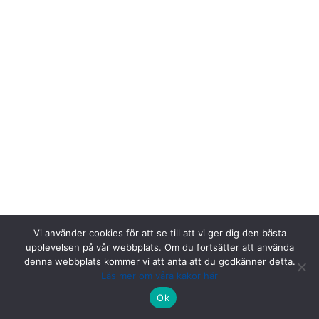
Vi använder cookies för att se till att vi ger dig den bästa
upplevelsen på vår webbplats. Om du fortsätter att använda
denna webbplats kommer vi att anta att du godkänner detta.
Läs mer om våra kakor här
Riksstroke, Målpunkt PA rum 1013, Norrlands universitetssjukhus,
Ok
901 85 Umeå.
Kontakta oss