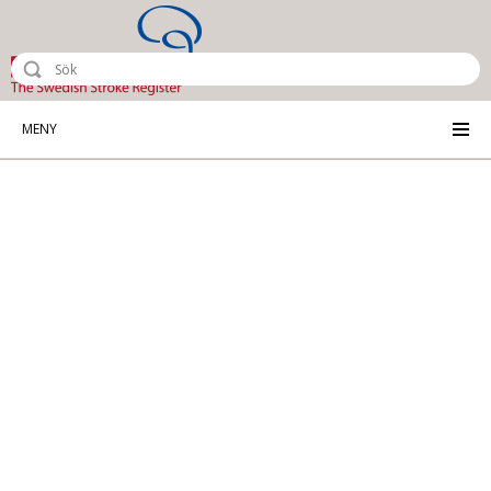
Riksstroke - The Swedish Stroke Reg
MENY