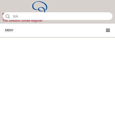
Riksstroke - The Swedish Stroke Reg
MENY