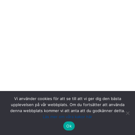
Vi använder cookies för att se till att vi ger dig den bästa
upplevelsen på vår webbplats. Om du fortsätter att använda
denna webbplats kommer vi att anta att du godkänner detta.
Läs mer om våra kakor här
Riksstroke, Målpunkt PA rum 1013, Norrlands universitetssjukhus,
Ok
901 85 Umeå.
Kontakta oss