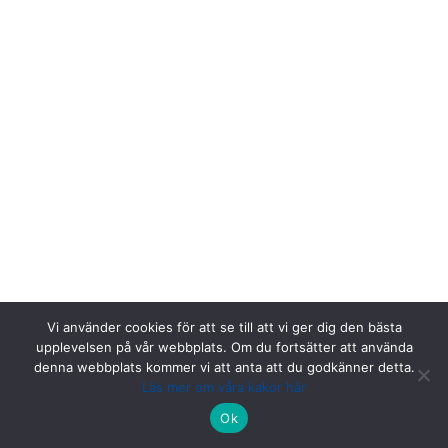
Vi använder cookies för att se till att vi ger dig den bästa
upplevelsen på vår webbplats. Om du fortsätter att använda
denna webbplats kommer vi att anta att du godkänner detta.
Läs mer om våra kakor här
Riksstroke, Målpunkt PA rum 1013, Norrlands universitetssjukhus,
Ok
901 85 Umeå.
Kontakta oss