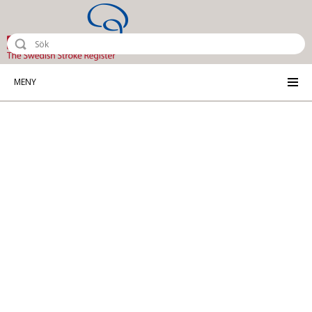
Riksstroke - The Swedish Stroke Reg
MENY