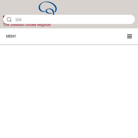
Riksstroke - The Swedish Stroke Reg
MENY