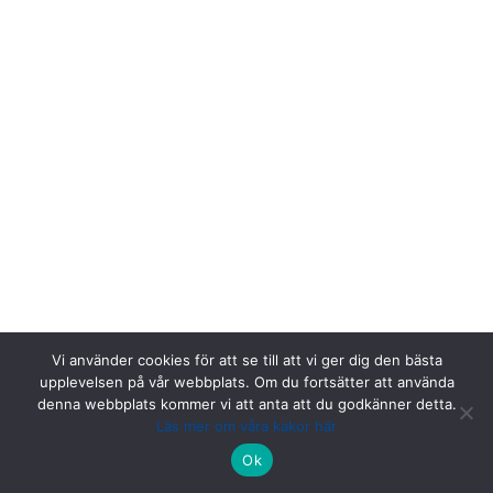
Vi använder cookies för att se till att vi ger dig den bästa
upplevelsen på vår webbplats. Om du fortsätter att använda
denna webbplats kommer vi att anta att du godkänner detta.
Läs mer om våra kakor här
Riksstroke, Målpunkt PA rum 1013, Norrlands universitetssjukhus,
Ok
901 85 Umeå.
Kontakta oss