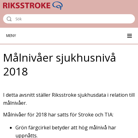
Riksstroke - The Swedish Stroke R
MENY
Målnivåer sjukhusnivå
2018
I detta avsnitt ställer Riksstroke sjukhusdata i relation till
målnivåer.
Målnivåer för 2018 har satts för Stroke och TIA:
Grön färgcirkel betyder att hög målnivå har
uppnåtts.