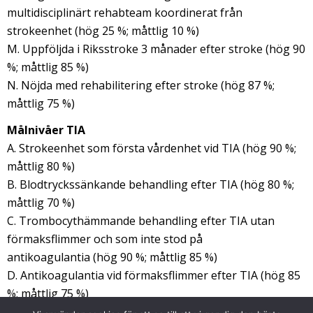
multidisciplinärt rehabteam koordinerat från
strokeenhet (hög 25 %; måttlig 10 %)
M. Uppföljda i Riksstroke 3 månader efter stroke (hög 90
%; måttlig 85 %)
N. Nöjda med rehabilitering efter stroke (hög 87 %;
måttlig 75 %)
Målnivåer TIA
A. Strokeenhet som första vårdenhet vid TIA (hög 90 %;
måttlig 80 %)
B. Blodtryckssänkande behandling efter TIA (hög 80 %;
måttlig 70 %)
C. Trombocythämmande behandling efter TIA utan
förmaksflimmer och som inte stod på
antikoagulantia (hög 90 %; måttlig 85 %)
D. Antikoagulantia vid förmaksflimmer efter TIA (hög 85
%; måttlig 75 %)
E. Statinbehandling efter TIA (hög 80 %; måttlig 70 %)