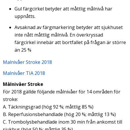
Gul färgcirkel betyder att måttlig målnivå har
uppnåtts.
Avsaknad av färgmarkering betyder att sjukhuset
inte nått måttlig målnivå. En överkryssad
färgcirkel innebär att bortfallet på frågan är större
än 25 %
Malnivåer Stroke 2018
Malnivåer TIA 2018
Målnivåer Stroke
För 2018 gällde följande målnivåer för 14 områden för
stroke:
A. Täckningsgrad (hög 92 %; måttlig 85 %)
B. Reperfusionsbehandlade (hög 20 %; måttlig 13 %)
C. Trombolysbehandlade inom 30 min från ankomst till
sjukhus (hög 50 %; måttlig 35 %)