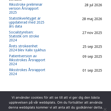
Riksstroke preliminär
28 jul 2026
version Årsrapport
2025
Statistikverktyget är
28 maj 2026
uppdaterad med 2025
års data
Socialstyrelsen:
27 nov 2025
Statistik om stroke
2024
Årets strokeenhet
25 sep 2025
2024 blev Kalix sjukhus
Patientversion av
09 sep 2025
Riksstrokes Årsrapport
2024
Riksstrokes Årsrapport
01 sep 2025
2024
Vi använder cookies för att se till att vi ger dig den bästa
upplevelsen på vår webbplats. Om du fortsätter att använda
denna webbplats kommer vi att anta att du godkänner detta.