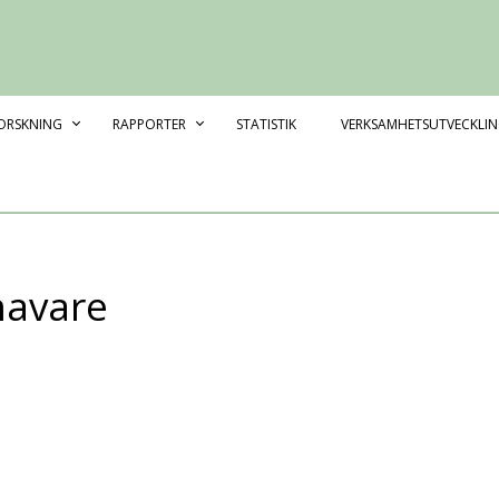
Swedish Stroke Register
ORSKNING
RAPPORTER
STATISTIK
VERKSAMHETSUTVECKLI
havare